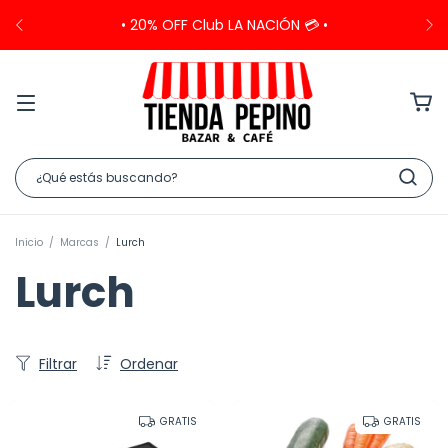
• 20% OFF Club LA NACIÓN 💳 •
Inicio
/
Marcas
/
Lurch
Lurch
Filtrar
Ordenar
GRATIS
GRATIS