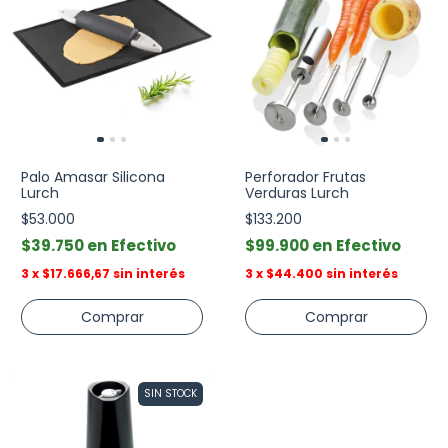
Palo Amasar Silicona
Perforador Frutas
Lurch
Verduras Lurch
$53.000
$133.200
$39.750
Efectivo
$99.900
Efectivo
3
x
$17.666,67
sin interés
3
x
$44.400
sin interés
SIN STOCK