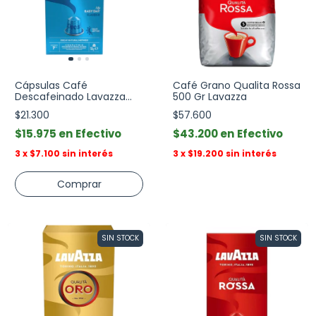
Cápsulas Café
Café Grano Qualita Rossa
Descafeinado Lavazza
500 Gr Lavazza
Intensidad 7 Pack 10
$21.300
$57.600
$15.975
Efectivo
$43.200
Efectivo
3
x
$7.100
sin interés
3
x
$19.200
sin interés
SIN STOCK
SIN STOCK