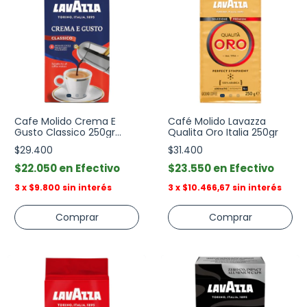
Cafe Molido Crema E
Café Molido Lavazza
Gusto Classico 250gr
Qualita Oro Italia 250gr
Lavazza
$29.400
$31.400
$22.050
Efectivo
$23.550
Efectivo
3
x
$9.800
sin interés
3
x
$10.466,67
sin interés