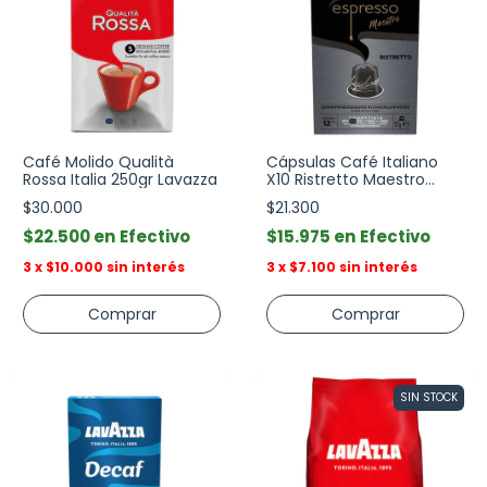
Café Molido Qualità
Cápsulas Café Italiano
Rossa Italia 250gr Lavazza
X10 Ristretto Maestro
Lavazza
$30.000
$21.300
$22.500
Efectivo
$15.975
Efectivo
3
x
$10.000
sin interés
3
x
$7.100
sin interés
SIN STOCK