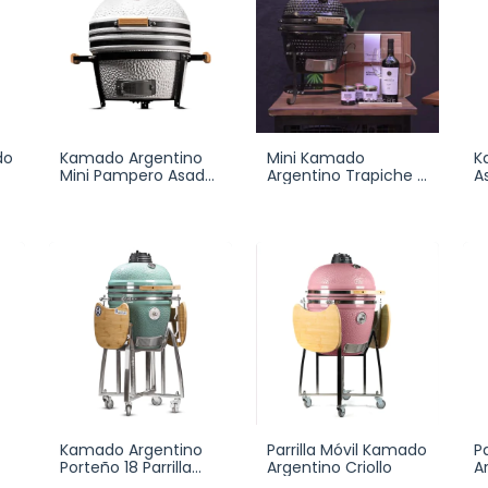
do
Kamado Argentino
Mini Kamado
K
Mini Pampero Asado
Argentino Trapiche +
A
Ahumado
Box Trapiche
A
Kamado Argentino
Parrilla Móvil Kamado
P
Porteño 18 Parrilla
Argentino Criollo
A
Ahumador