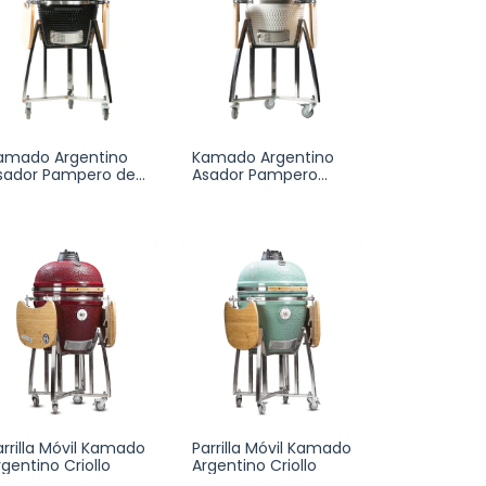
amado Argentino
Kamado Argentino
sador Pampero de
Asador Pampero
humar y Asar
Ahumar Asar
arrilla Móvil Kamado
Parrilla Móvil Kamado
rgentino Criollo
Argentino Criollo