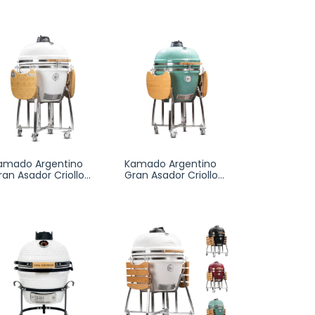
amado Argentino
Kamado Argentino
ran Asador Criollo
Gran Asador Criollo
humar
Ahumar