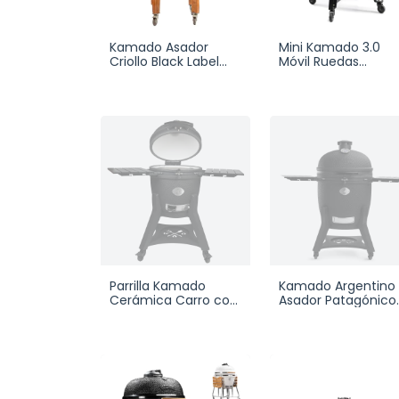
Kamado Asador
Mini Kamado 3.0
Criollo Black Label
Móvil Ruedas
Box
Cerámica Parrilla
Parrilla Kamado
Kamado Argentino
Cerámica Carro con
Asador Patagónico
Ruedas Criollo
de Cerámica