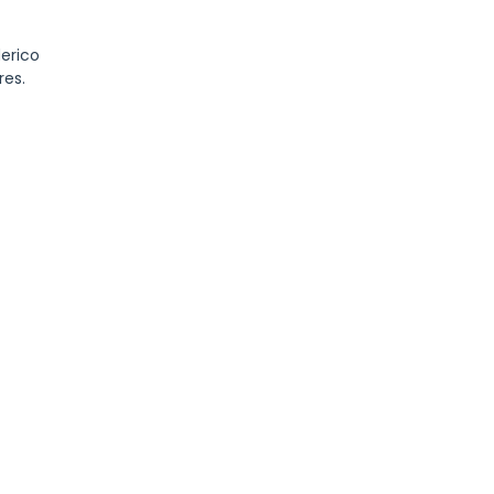
erico
res.