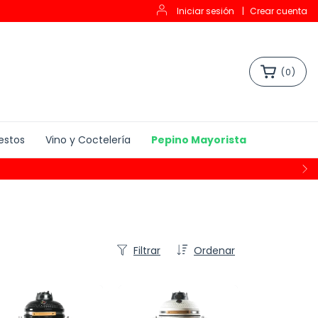
Iniciar sesión
|
Crear cuenta
(
0
)
estos
Vino y Coctelería
Pepino Mayorista
Filtrar
Ordenar