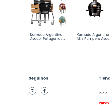
Kamado Argentino
Kamado Argentino
Asador Patagónico
Mini Pampero Asad
Cerámica
Ahumado
Seguinos
Tien
Inicio
Pyrex