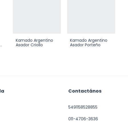
Kamado Argentino
Kamado Argentino
o
Asador Criollo
Asador Porteño
da
Contactános
5491158528855
011-4706-3636