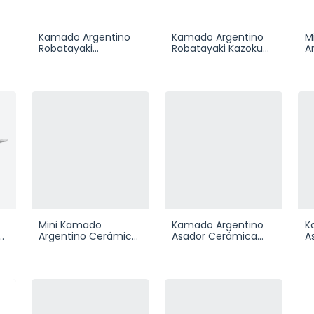
Kamado Argentino
Kamado Argentino
M
Robatayaki
Robatayaki Kazoku
A
Tomadachi Madera
Tabla Bambú
T
Mini Kamado
Kamado Argentino
K
Argentino Cerámica
Asador Cerámica
A
Termómetro
Gran Patagónico
d