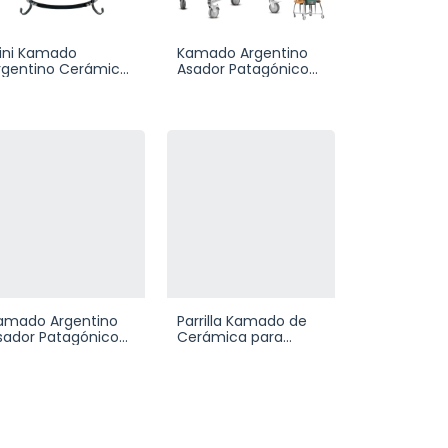
ini Kamado
Kamado Argentino
rgentino Cerámica
Asador Patagónico
ermómetro
de Cerámica
amado Argentino
Parrilla Kamado de
sador Patagónico
Cerámica para
e Cerámica
Carbón con Carro y
Mesas