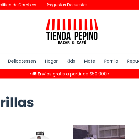
olítica de Cambios
Preguntas Frecuentes
Delicatessen
Hogar
Kids
Mate
Parrilla
Repu
• 🚚 Envíos gratis a partir de $50.000 •
illas