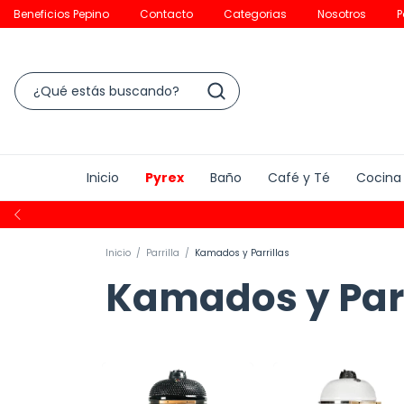
Beneficios Pepino
Contacto
Categorias
Nosotros
P
Inicio
Pyrex
Baño
Café y Té
Cocina
Inicio
/
Parrilla
/
Kamados y Parrillas
Kamados y Parr