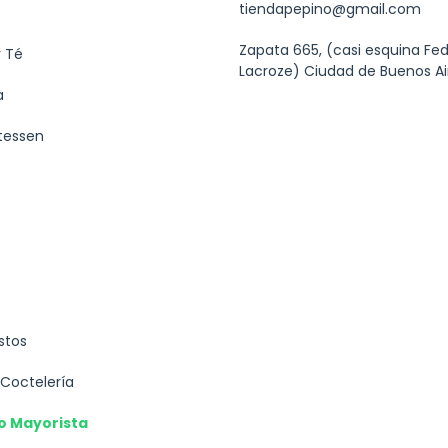
tiendapepino@gmail.com
Zapata 665, (casi esquina Fed
 Té
Lacroze) Ciudad de Buenos Ai
a
tessen
stos
 Coctelería
o Mayorista