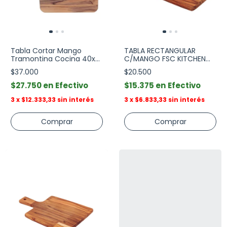
Tabla Cortar Mango
TABLA RECTANGULAR
Tramontina Cocina 40x21
C/MANGO FSC KITCHEN
Cm
30x15x1,5 cm
$37.000
$20.500
$27.750
Efectivo
$15.375
Efectivo
3
x
$12.333,33
sin interés
3
x
$6.833,33
sin interés