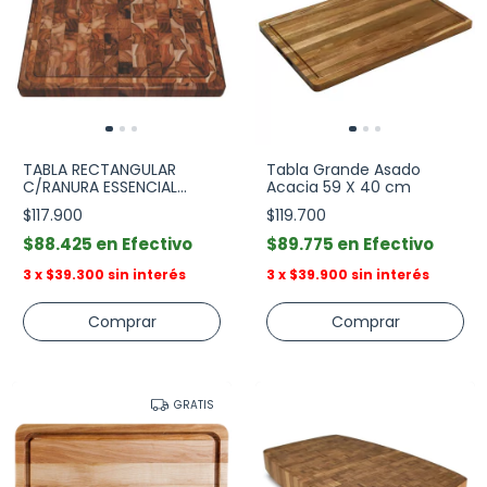
TABLA RECTANGULAR
Tabla Grande Asado
C/RANURA ESSENCIAL
Acacia 59 X 40 cm
50x38x4 cm
$117.900
$119.700
$88.425
Efectivo
$89.775
Efectivo
3
x
$39.300
sin interés
3
x
$39.900
sin interés
GRATIS