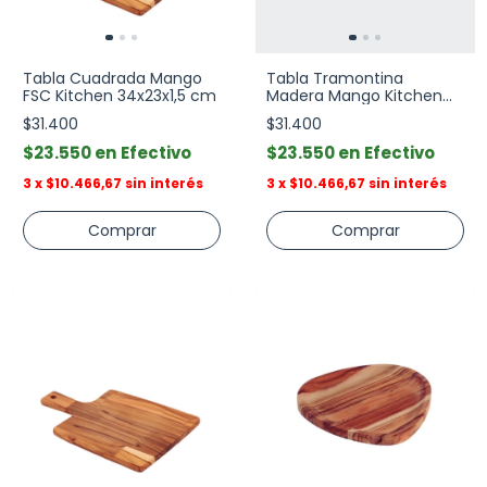
Tabla Cuadrada Mango
Tabla Tramontina
FSC Kitchen 34x23x1,5 cm
Madera Mango Kitchen
48x19 cm
$31.400
$31.400
$23.550
Efectivo
$23.550
Efectivo
3
x
$10.466,67
sin interés
3
x
$10.466,67
sin interés