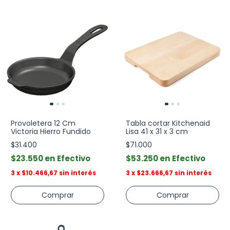
Provoletera 12 Cm
Tabla cortar Kitchenaid
Victoria Hierro Fundido
Lisa 41 x 31 x 3 cm
$31.400
$71.000
$23.550
Efectivo
$53.250
Efectivo
3
x
$10.466,67
sin interés
3
x
$23.666,67
sin interés