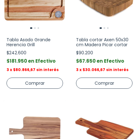
Tabla Asado Grande
Tabla cortar Axen 50x30
Herencia Grill
cm Madera Picar cortar
$242.600
$90.200
$181.950
Efectivo
$67.650
Efectivo
3
x
$80.866,67
sin interés
3
x
$30.066,67
sin interés