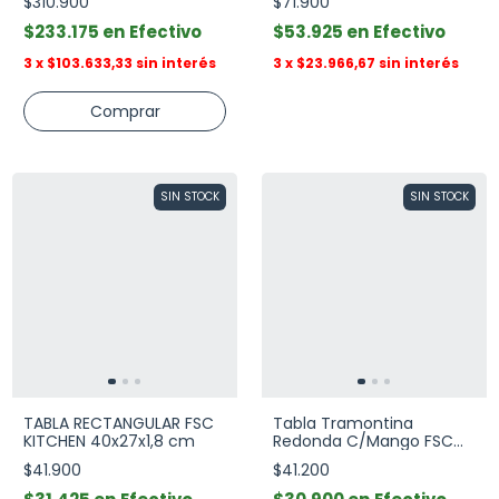
$310.900
$71.900
$233.175
Efectivo
$53.925
Efectivo
3
x
$103.633,33
sin interés
3
x
$23.966,67
sin interés
SIN STOCK
SIN STOCK
TABLA RECTANGULAR FSC
Tabla Tramontina
KITCHEN 40x27x1,8 cm
Redonda C/Mango FSC
Kitchen 40x30x1,8 cm
$41.900
$41.200