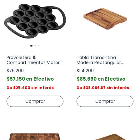
Provoletera 15
Tabla Tramontina
Compartimientos Victoria
Madera Rectangular
Hierro Tienda Pepino
40x30 cm
$76.200
$114.200
$57.150
Efectivo
$85.650
Efectivo
3
x
$25.400
sin interés
3
x
$38.066,67
sin interés