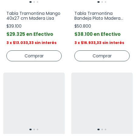
Tabla Tramontina Mango
Tabla Tramontina
40x27 cm Madera Lisa
Bandeja Plato Madera
Servir
$39.100
$50.800
$29.325
Efectivo
$38.100
Efectivo
3
x
$13.033,33
sin interés
3
x
$16.933,33
sin interés