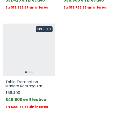
$31.425
Efectivo
$30.900
Efectivo
3
x
$13.966,67
sin interés
3
x
$13.733,33
sin interés
SIN STOCK
Tabla Tramontina
Madera Rectangular
50x18 Cm
$66.400
$49.800
Efectivo
3
x
$22.133,33
sin interés