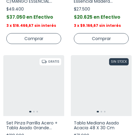
C/MANGO ESSENCIAL
Essencial Madera
70x15x1,8 cm
Copetinero
$49.400
$27.500
$37.050
Efectivo
$20.625
Efectivo
3
x
$16.466,67
sin interés
3
x
$9.166,67
sin interés
GRATIS
SIN STOCK
Set Pinza Parrilla Acero +
Tabla Mediana Asado
Tabla Asado Grande
Acacia 48 X 30 Cm
Herencia