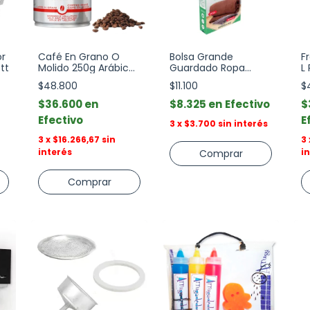
or
Café En Grano O
Bolsa Grande
F
tt
Molido 250g Arábica
Guardado Ropa
L
Clásico Illy
Fullpack
$48.800
$11.100
$
$36.600
$8.325
Efectivo
$
Efectivo
E
3
x
$3.700
sin interés
3
x
$16.266,67
sin
3
interés
i
Comprar