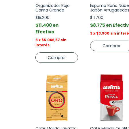
Organizador Bajo
Espuma Baño Nube
Cama Grande
Jabón Arrugadedo
$15.200
$11.700
$11.400
$8.775
Efecti
Efectivo
3
x
$3.900
sin inter
3
x
$5.066,67
sin
interés
Comprar
Café Molido Lavazza
Café Molido Qualit