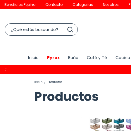
Beneficios Pepino
Contacto
Categorias
Nosotros
P
Inicio
Pyrex
Baño
Café y Té
Cocina
Inicio
/
Productos
Productos