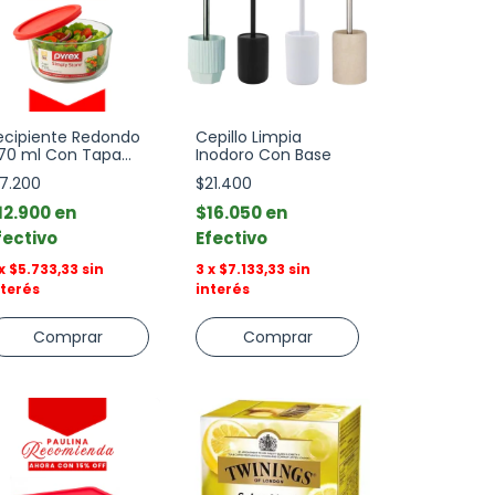
ecipiente Redondo
Cepillo Limpia
70 ml Con Tapa
Inodoro Con Base
imply Store Pyrex
17.200
$21.400
12.900
$16.050
fectivo
Efectivo
x
$5.733,33
sin
3
x
$7.133,33
sin
nterés
interés
Comprar