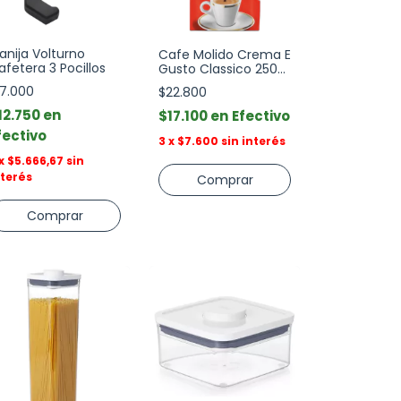
anija Volturno
Cafe Molido Crema E
afetera 3 Pocillos
Gusto Classico 250gr
Lavazza
17.000
$22.800
12.750
$17.100
Efectivo
fectivo
3
x
$7.600
sin interés
x
$5.666,67
sin
nterés
Comprar