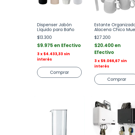
Dispenser Jabón
Estante Organizad
Líquido para Baño
Alacena Chico Mue
$13.300
$27.200
$9.975
Efectivo
$20.400
Efectivo
3
x
$4.433,33
sin
interés
3
x
$9.066,67
sin
interés
Comprar