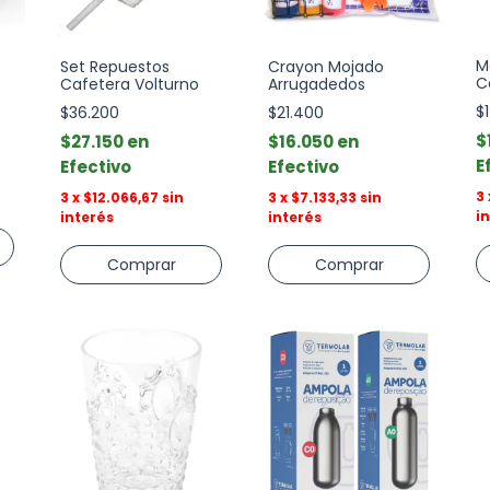
M
Set Repuestos
Crayon Mojado
C
Cafetera Volturno
Arrugadedos
$
$36.200
$21.400
$
$27.150
$16.050
E
Efectivo
Efectivo
3
3
x
$12.066,67
sin
3
x
$7.133,33
sin
i
interés
interés
Comprar