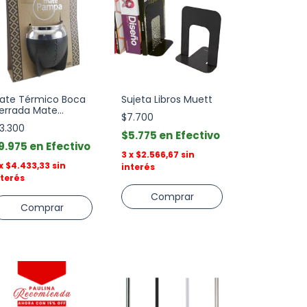
ate Térmico Boca
Sujeta Libros Muett
errada Mate
$7.700
ampa
13.300
$5.775
Efectivo
9.975
Efectivo
3
x
$2.566,67
sin
x
$4.433,33
sin
interés
nterés
Comprar
Comprar