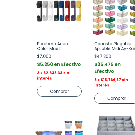
Perchero Acero
Canasto Plegable
Color Muett
Apilable Midi Ay-Ka
$7.000
$47.300
$5.250
Efectivo
$35.475
Efectivo
3
x
$2.333,33
sin
interés
3
x
$15.766,67
sin
interés
Comprar
Comprar