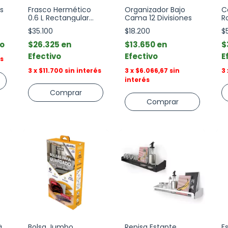
s
Frasco Hermético
Organizador Bajo
C
s
0.6 L Rectangular
Cama 12 Divisiones
R
Pop Up Oxo
L
$35.100
$18.200
$
vo
$26.325
$13.650
$
Efectivo
Efectivo
E
és
3
x
$11.700
sin interés
3
x
$6.066,67
sin
3
interés
Comprar
à
Bolsa Jumbo
Repisa Estante
E