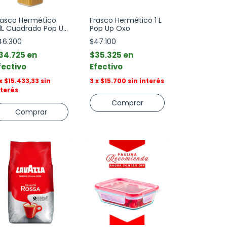
rasco Hermético
Frasco Hermético 1 L
.1L Cuadrado Pop Up
Pop Up Oxo
xo
46.300
$47.100
34.725
$35.325
fectivo
Efectivo
x
$15.433,33
sin
3
x
$15.700
sin interés
nterés