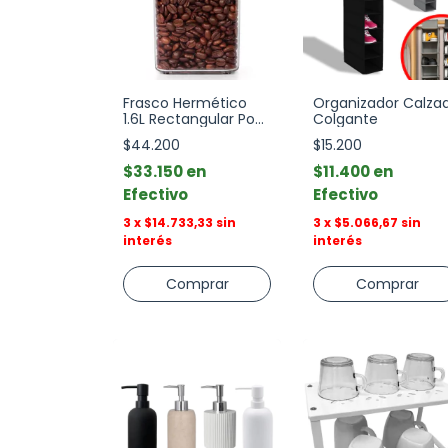
Frasco Hermético
Organizador Calza
1.6L Rectangular Pop
Colgante
Up Oxo
$44.200
$15.200
$33.150
$11.400
Efectivo
Efectivo
3
x
$14.733,33
sin
3
x
$5.066,67
sin
interés
interés
Comprar