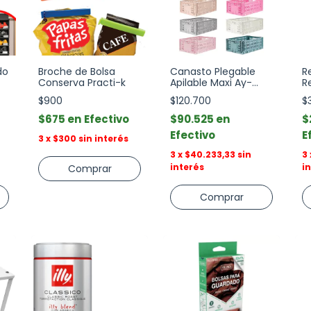
do
Broche de Bolsa
Canasto Plegable
R
Conserva Practi-k
Apilable Maxi Ay-
R
Kasa
C
$900
$120.700
$
S
$675
Efectivo
$90.525
$
Efectivo
E
3
x
$300
sin interés
3
x
$40.233,33
sin
3
interés
i
Comprar