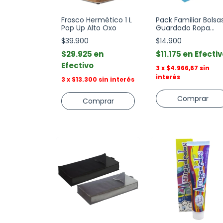
Frasco Hermético 1 L
Pack Familiar Bolsa
Pop Up Alto Oxo
Guardado Ropa
Fullpack
$39.900
$14.900
$29.925
$11.175
Efectiv
Efectivo
3
x
$4.966,67
sin
interés
3
x
$13.300
sin interés