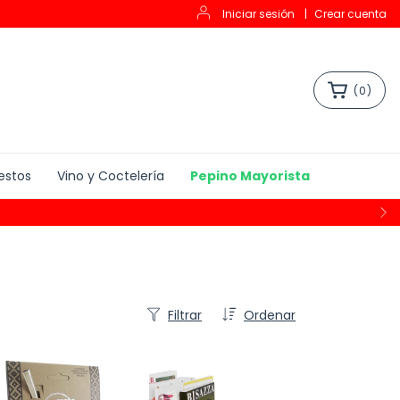
Iniciar sesión
|
Crear cuenta
(
0
)
estos
Vino y Coctelería
Pepino Mayorista
Filtrar
Ordenar