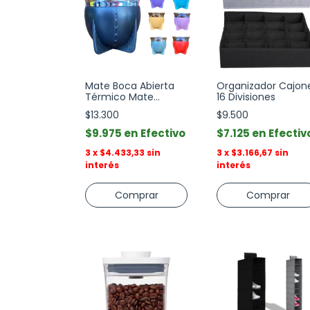
Mate Boca Abierta
Organizador Cajon
Térmico Mate
16 Divisiones
Pampa
$13.300
$9.500
$9.975
Efectivo
$7.125
Efectiv
3
x
$4.433,33
sin
3
x
$3.166,67
sin
interés
interés
Comprar
Comprar