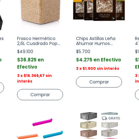
es
Frasco Hermético
Chips Astillas Leña
R
2,6L Cuadrado Pop
Ahumar Humos
4
Up Oxo
Parrilla 500g
S
$49.100
$5.700
$
o
$36.825
$4.275
Efectivo
$
Efectivo
E
3
x
$1.900
sin interés
3
x
$16.366,67
sin
3
interés
i
Comprar
GRATIS