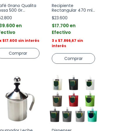
afé Grano Qualita
Recipiente
ossa 500 Gr
Rectangular 470 ml
avazza
Fresh Lock Pyrex
52.800
$23.600
39.600
$17.700
fectivo
Efectivo
x
$17.600
sin interés
3
x
$7.866,67
sin
interés
spumador Leche
Dispenser