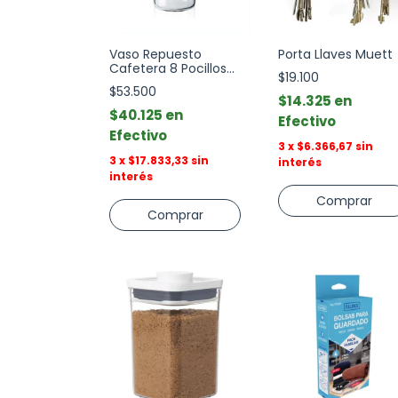
Vaso Repuesto
Porta Llaves Muett
Cafetera 8 Pocillos
$19.100
Bodum
$53.500
$14.325
$40.125
Efectivo
Efectivo
3
x
$6.366,67
sin
3
x
$17.833,33
sin
interés
interés
Comprar