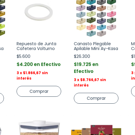
Repuesto de Junta
Canasto Plegable
M
sa
Cafetera Volturno
Apilable Mini Ay-Kasa
C
P
$5.600
$26.300
$
$4.200
Efectivo
$19.725
$
Efectivo
3
x
$1.866,67
sin
3
interés
i
3
x
$8.766,67
sin
interés
Comprar
Comprar