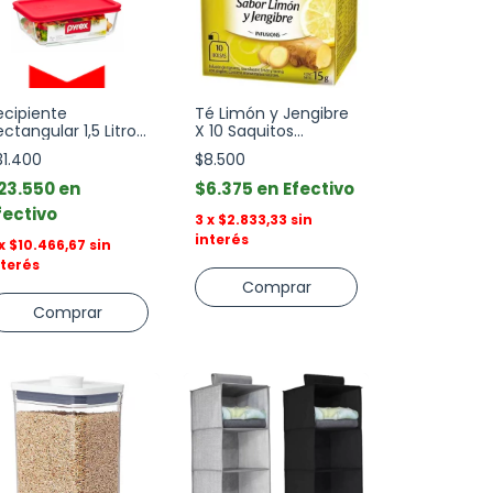
ecipiente
Té Limón y Jengibre
ectangular 1,5 Litros
X 10 Saquitos
on Tapa Simply
Twinings
31.400
$8.500
tore Pyrex
23.550
$6.375
Efectivo
fectivo
3
x
$2.833,33
sin
interés
x
$10.466,67
sin
nterés