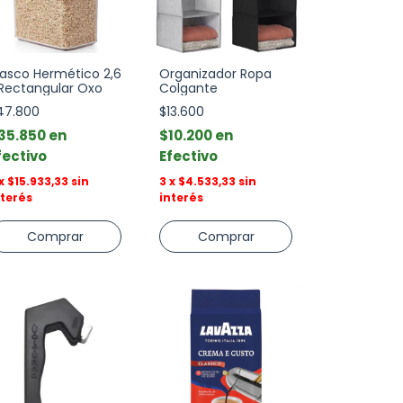
rasco Hermético 2,6
Organizador Ropa
 Rectangular Oxo
Colgante
47.800
$13.600
35.850
$10.200
fectivo
Efectivo
x
$15.933,33
sin
3
x
$4.533,33
sin
nterés
interés
Comprar